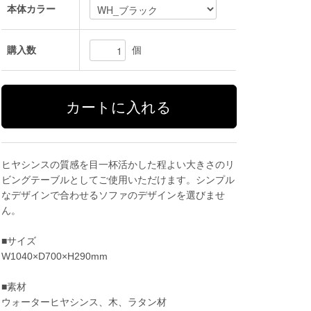
本体カラー
個
購入数
ヒヤシンスの質感を目一杯活かした程よい大きさのリ
ビングテーブルとしてご使用いただけます。シンプル
なデザインで合わせるソファのデザインを選びませ
ん。
■サイズ
W1040×D700×H290mm
■素材
ウォーターヒヤシンス、木、ラタン材